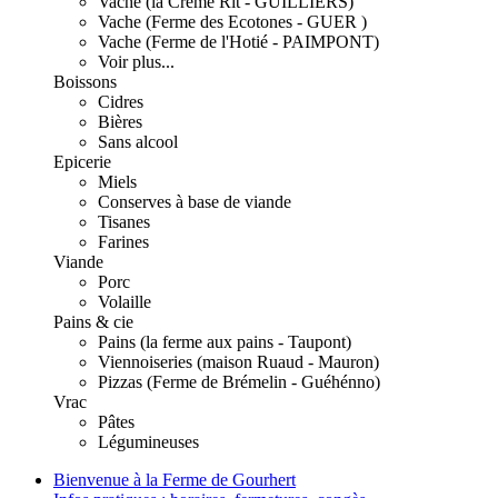
Vache (la Crème Rit - GUILLIERS)
Vache (Ferme des Ecotones - GUER )
Vache (Ferme de l'Hotié - PAIMPONT)
Voir plus...
Boissons
Cidres
Bières
Sans alcool
Epicerie
Miels
Conserves à base de viande
Tisanes
Farines
Viande
Porc
Volaille
Pains & cie
Pains (la ferme aux pains - Taupont)
Viennoiseries (maison Ruaud - Mauron)
Pizzas (Ferme de Brémelin - Guéhénno)
Vrac
Pâtes
Légumineuses
Bienvenue à la Ferme de Gourhert