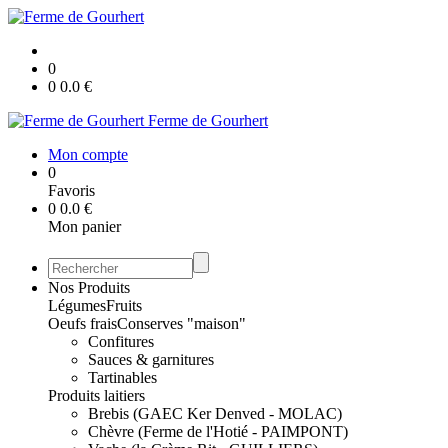
0
0
0.0
€
Ferme de Gourhert
Mon compte
0
Favoris
0
0.0
€
Mon panier
Nos Produits
Légumes
Fruits
Oeufs frais
Conserves "maison"
Confitures
Sauces & garnitures
Tartinables
Produits laitiers
Brebis (GAEC Ker Denved - MOLAC)
Chèvre (Ferme de l'Hotié - PAIMPONT)