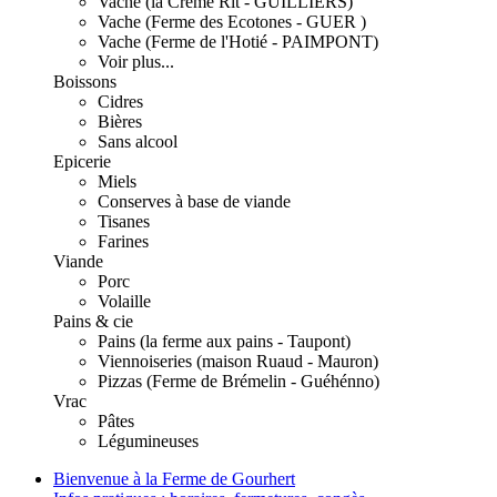
Vache (la Crème Rit - GUILLIERS)
Vache (Ferme des Ecotones - GUER )
Vache (Ferme de l'Hotié - PAIMPONT)
Voir plus...
Boissons
Cidres
Bières
Sans alcool
Epicerie
Miels
Conserves à base de viande
Tisanes
Farines
Viande
Porc
Volaille
Pains & cie
Pains (la ferme aux pains - Taupont)
Viennoiseries (maison Ruaud - Mauron)
Pizzas (Ferme de Brémelin - Guéhénno)
Vrac
Pâtes
Légumineuses
Bienvenue à la Ferme de Gourhert