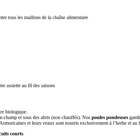
ntre tous les maillons de la chaîne alimentaire
tre assiette au fil des saisons
ure biologique.
ein-champ et sous des abris (non chauffés). Nos
poules pondeuses
gamba
Armoricaines et leurs veaux sont nourris exclusivement à l’herbe et au f
cuits courts
.