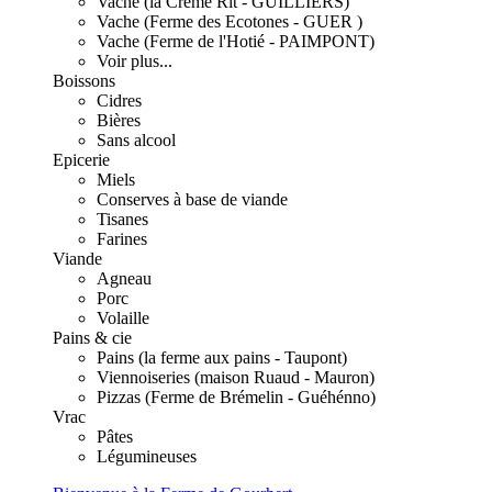
Vache (la Crème Rit - GUILLIERS)
Vache (Ferme des Ecotones - GUER )
Vache (Ferme de l'Hotié - PAIMPONT)
Voir plus...
Boissons
Cidres
Bières
Sans alcool
Epicerie
Miels
Conserves à base de viande
Tisanes
Farines
Viande
Agneau
Porc
Volaille
Pains & cie
Pains (la ferme aux pains - Taupont)
Viennoiseries (maison Ruaud - Mauron)
Pizzas (Ferme de Brémelin - Guéhénno)
Vrac
Pâtes
Légumineuses