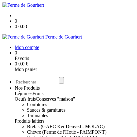
0
0
0.0
€
Ferme de Gourhert
Mon compte
0
Favoris
0
0.0
€
Mon panier
Nos Produits
Légumes
Fruits
Oeufs frais
Conserves "maison"
Confitures
Sauces & garnitures
Tartinables
Produits laitiers
Brebis (GAEC Ker Denved - MOLAC)
Chèvre (Ferme de l'Hotié - PAIMPONT)