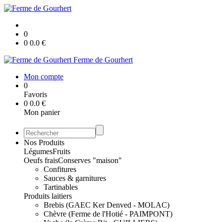
0
0
0.0
€
Ferme de Gourhert
Mon compte
0
Favoris
0
0.0
€
Mon panier
Nos Produits
Légumes
Fruits
Oeufs frais
Conserves "maison"
Confitures
Sauces & garnitures
Tartinables
Produits laitiers
Brebis (GAEC Ker Denved - MOLAC)
Chèvre (Ferme de l'Hotié - PAIMPONT)