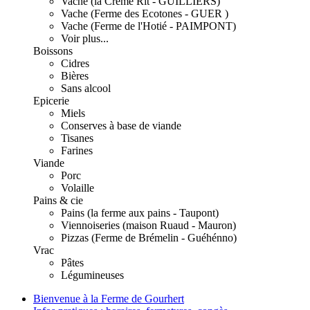
Vache (la Crème Rit - GUILLIERS)
Vache (Ferme des Ecotones - GUER )
Vache (Ferme de l'Hotié - PAIMPONT)
Voir plus...
Boissons
Cidres
Bières
Sans alcool
Epicerie
Miels
Conserves à base de viande
Tisanes
Farines
Viande
Porc
Volaille
Pains & cie
Pains (la ferme aux pains - Taupont)
Viennoiseries (maison Ruaud - Mauron)
Pizzas (Ferme de Brémelin - Guéhénno)
Vrac
Pâtes
Légumineuses
Bienvenue à la Ferme de Gourhert