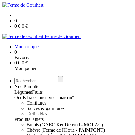
0
0
0.0
€
Ferme de Gourhert
Mon compte
0
Favoris
0
0.0
€
Mon panier
Nos Produits
Légumes
Fruits
Oeufs frais
Conserves "maison"
Confitures
Sauces & garnitures
Tartinables
Produits laitiers
Brebis (GAEC Ker Denved - MOLAC)
Chèvre (Ferme de l'Hotié - PAIMPONT)