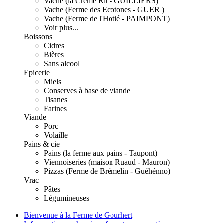
Vache (la Crème Rit - GUILLIERS)
Vache (Ferme des Ecotones - GUER )
Vache (Ferme de l'Hotié - PAIMPONT)
Voir plus...
Boissons
Cidres
Bières
Sans alcool
Epicerie
Miels
Conserves à base de viande
Tisanes
Farines
Viande
Porc
Volaille
Pains & cie
Pains (la ferme aux pains - Taupont)
Viennoiseries (maison Ruaud - Mauron)
Pizzas (Ferme de Brémelin - Guéhénno)
Vrac
Pâtes
Légumineuses
Bienvenue à la Ferme de Gourhert