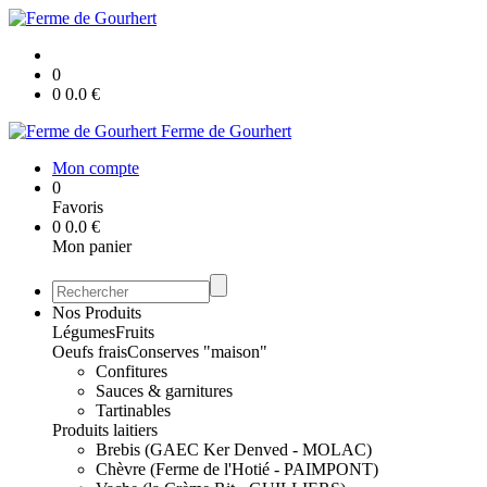
0
0
0.0
€
Ferme de Gourhert
Mon compte
0
Favoris
0
0.0
€
Mon panier
Nos Produits
Légumes
Fruits
Oeufs frais
Conserves "maison"
Confitures
Sauces & garnitures
Tartinables
Produits laitiers
Brebis (GAEC Ker Denved - MOLAC)
Chèvre (Ferme de l'Hotié - PAIMPONT)