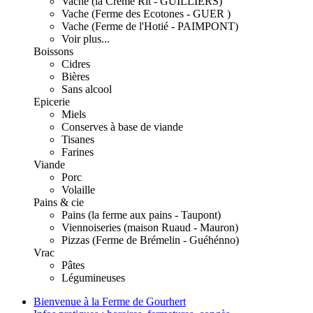
Vache (la Crème Rit - GUILLIERS)
Vache (Ferme des Ecotones - GUER )
Vache (Ferme de l'Hotié - PAIMPONT)
Voir plus...
Boissons
Cidres
Bières
Sans alcool
Epicerie
Miels
Conserves à base de viande
Tisanes
Farines
Viande
Porc
Volaille
Pains & cie
Pains (la ferme aux pains - Taupont)
Viennoiseries (maison Ruaud - Mauron)
Pizzas (Ferme de Brémelin - Guéhénno)
Vrac
Pâtes
Légumineuses
Bienvenue à la Ferme de Gourhert