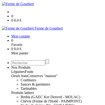
0
0
0.0
€
Ferme de Gourhert
Mon compte
0
Favoris
0
0.0
€
Mon panier
Nos Produits
Légumes
Fruits
Oeufs frais
Conserves "maison"
Confitures
Sauces & garnitures
Tartinables
Produits laitiers
Brebis (GAEC Ker Denved - MOLAC)
Chèvre (Ferme de l'Hotié - PAIMPONT)