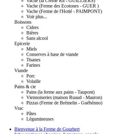
Vache (la Crème Rit - GUILLIERS)
Vache (Ferme des Ecotones - GUER )
Vache (Ferme de l'Hotié - PAIMPONT)
Voir plus...
Boissons
Cidres
Bières
Sans alcool
Epicerie
Miels
Conserves à base de viande
Tisanes
Farines
Viande
Porc
Volaille
Pains & cie
Pains (la ferme aux pains - Taupont)
Viennoiseries (maison Ruaud - Mauron)
Pizzas (Ferme de Brémelin - Guéhénno)
Vrac
Pâtes
Légumineuses
Bienvenue à la Ferme de Gourhert