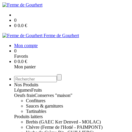
0
0
0.0
€
Ferme de Gourhert
Mon compte
0
Favoris
0
0.0
€
Mon panier
Nos Produits
Légumes
Fruits
Oeufs frais
Conserves "maison"
Confitures
Sauces & garnitures
Tartinables
Produits laitiers
Brebis (GAEC Ker Denved - MOLAC)
Chèvre (Ferme de l'Hotié - PAIMPONT)