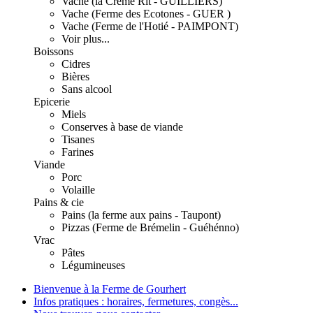
Vache (la Crème Rit - GUILLIERS)
Vache (Ferme des Ecotones - GUER )
Vache (Ferme de l'Hotié - PAIMPONT)
Voir plus...
Boissons
Cidres
Bières
Sans alcool
Epicerie
Miels
Conserves à base de viande
Tisanes
Farines
Viande
Porc
Volaille
Pains & cie
Pains (la ferme aux pains - Taupont)
Pizzas (Ferme de Brémelin - Guéhénno)
Vrac
Pâtes
Légumineuses
Bienvenue à la Ferme de Gourhert
Infos pratiques : horaires, fermetures, congès...