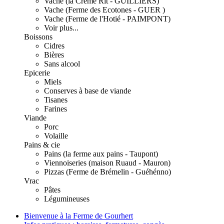
Vache (la Crème Rit - GUILLIERS)
Vache (Ferme des Ecotones - GUER )
Vache (Ferme de l'Hotié - PAIMPONT)
Voir plus...
Boissons
Cidres
Bières
Sans alcool
Epicerie
Miels
Conserves à base de viande
Tisanes
Farines
Viande
Porc
Volaille
Pains & cie
Pains (la ferme aux pains - Taupont)
Viennoiseries (maison Ruaud - Mauron)
Pizzas (Ferme de Brémelin - Guéhénno)
Vrac
Pâtes
Légumineuses
Bienvenue à la Ferme de Gourhert