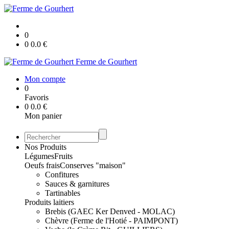
0
0
0.0
€
Ferme de Gourhert
Mon compte
0
Favoris
0
0.0
€
Mon panier
Nos Produits
Légumes
Fruits
Oeufs frais
Conserves "maison"
Confitures
Sauces & garnitures
Tartinables
Produits laitiers
Brebis (GAEC Ker Denved - MOLAC)
Chèvre (Ferme de l'Hotié - PAIMPONT)