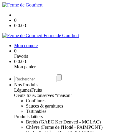
0
0
0.0
€
Ferme de Gourhert
Mon compte
0
Favoris
0
0.0
€
Mon panier
Nos Produits
Légumes
Fruits
Oeufs frais
Conserves "maison"
Confitures
Sauces & garnitures
Tartinables
Produits laitiers
Brebis (GAEC Ker Denved - MOLAC)
Chèvre (Ferme de l'Hotié - PAIMPONT)