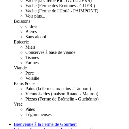
Vache (la Crème Rit - GUILLIERS)
Vache (Ferme des Ecotones - GUER )
Vache (Ferme de l'Hotié - PAIMPONT)
Voir plus...
Boissons
Cidres
Bières
Sans alcool
Epicerie
Miels
Conserves à base de viande
Tisanes
Farines
Viande
Porc
Volaille
Pains & cie
Pains (la ferme aux pains - Taupont)
Viennoiseries (maison Ruaud - Mauron)
Pizzas (Ferme de Brémelin - Guéhénno)
Vrac
Pâtes
Légumineuses
Bienvenue à la Ferme de Gourhert