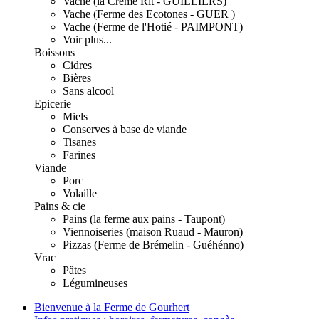
Vache (la Crème Rit - GUILLIERS)
Vache (Ferme des Ecotones - GUER )
Vache (Ferme de l'Hotié - PAIMPONT)
Voir plus...
Boissons
Cidres
Bières
Sans alcool
Epicerie
Miels
Conserves à base de viande
Tisanes
Farines
Viande
Porc
Volaille
Pains & cie
Pains (la ferme aux pains - Taupont)
Viennoiseries (maison Ruaud - Mauron)
Pizzas (Ferme de Brémelin - Guéhénno)
Vrac
Pâtes
Légumineuses
Bienvenue à la Ferme de Gourhert