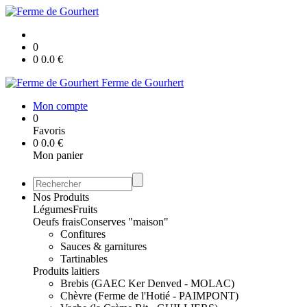
0
0
0.0
€
Ferme de Gourhert
Mon compte
0
Favoris
0
0.0
€
Mon panier
Nos Produits
Légumes
Fruits
Oeufs frais
Conserves "maison"
Confitures
Sauces & garnitures
Tartinables
Produits laitiers
Brebis (GAEC Ker Denved - MOLAC)
Chèvre (Ferme de l'Hotié - PAIMPONT)