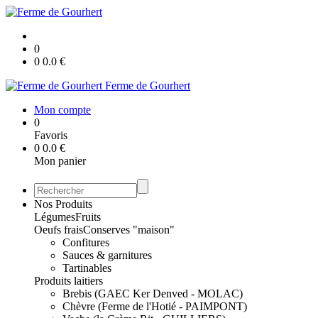
0
0
0.0
€
Ferme de Gourhert
Mon compte
0
Favoris
0
0.0
€
Mon panier
Nos Produits
Légumes
Fruits
Oeufs frais
Conserves "maison"
Confitures
Sauces & garnitures
Tartinables
Produits laitiers
Brebis (GAEC Ker Denved - MOLAC)
Chèvre (Ferme de l'Hotié - PAIMPONT)