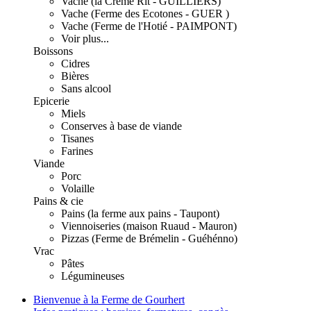
Vache (la Crème Rit - GUILLIERS)
Vache (Ferme des Ecotones - GUER )
Vache (Ferme de l'Hotié - PAIMPONT)
Voir plus...
Boissons
Cidres
Bières
Sans alcool
Epicerie
Miels
Conserves à base de viande
Tisanes
Farines
Viande
Porc
Volaille
Pains & cie
Pains (la ferme aux pains - Taupont)
Viennoiseries (maison Ruaud - Mauron)
Pizzas (Ferme de Brémelin - Guéhénno)
Vrac
Pâtes
Légumineuses
Bienvenue à la Ferme de Gourhert