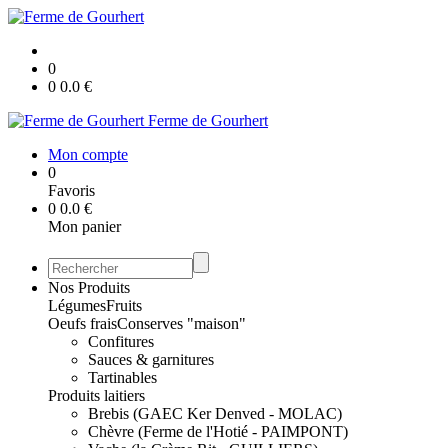
0
0
0.0
€
Ferme de Gourhert
Mon compte
0
Favoris
0
0.0
€
Mon panier
Nos Produits
Légumes
Fruits
Oeufs frais
Conserves "maison"
Confitures
Sauces & garnitures
Tartinables
Produits laitiers
Brebis (GAEC Ker Denved - MOLAC)
Chèvre (Ferme de l'Hotié - PAIMPONT)