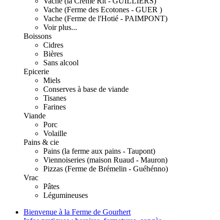
Vache (la Crème Rit - GUILLIERS)
Vache (Ferme des Ecotones - GUER )
Vache (Ferme de l'Hotié - PAIMPONT)
Voir plus...
Boissons
Cidres
Bières
Sans alcool
Epicerie
Miels
Conserves à base de viande
Tisanes
Farines
Viande
Porc
Volaille
Pains & cie
Pains (la ferme aux pains - Taupont)
Viennoiseries (maison Ruaud - Mauron)
Pizzas (Ferme de Brémelin - Guéhénno)
Vrac
Pâtes
Légumineuses
Bienvenue à la Ferme de Gourhert