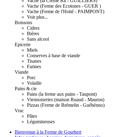
Vache (la Crème Rit - GUILLIERS)
Vache (Ferme des Ecotones - GUER )
Vache (Ferme de l'Hotié - PAIMPONT)
Voir plus...
Boissons
Cidres
Bières
Sans alcool
Epicerie
Miels
Conserves à base de viande
Tisanes
Farines
Viande
Porc
Volaille
Pains & cie
Pains (la ferme aux pains - Taupont)
Viennoiseries (maison Ruaud - Mauron)
Pizzas (Ferme de Brémelin - Guéhénno)
Vrac
Pâtes
Légumineuses
Bienvenue à la Ferme de Gourhert