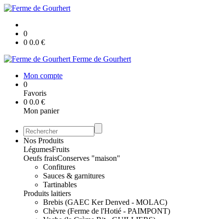
0
0
0.0
€
Ferme de Gourhert
Mon compte
0
Favoris
0
0.0
€
Mon panier
Nos Produits
Légumes
Fruits
Oeufs frais
Conserves "maison"
Confitures
Sauces & garnitures
Tartinables
Produits laitiers
Brebis (GAEC Ker Denved - MOLAC)
Chèvre (Ferme de l'Hotié - PAIMPONT)