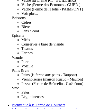
Vache (la Crème Rit - GUILLIERS)
Vache (Ferme des Ecotones - GUER )
Vache (Ferme de l'Hotié - PAIMPONT)
Voir plus...
Boissons
Cidres
Bières
Sans alcool
Epicerie
Miels
Conserves à base de viande
Tisanes
Farines
Viande
Porc
Volaille
Pains & cie
Pains (la ferme aux pains - Taupont)
Viennoiseries (maison Ruaud - Mauron)
Pizzas (Ferme de Brémelin - Guéhénno)
Vrac
Pâtes
Légumineuses
Bienvenue à la Ferme de Gourhert