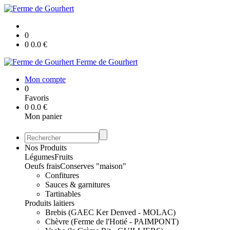
0
0
0.0
€
Ferme de Gourhert
Mon compte
0
Favoris
0
0.0
€
Mon panier
Nos Produits
Légumes
Fruits
Oeufs frais
Conserves "maison"
Confitures
Sauces & garnitures
Tartinables
Produits laitiers
Brebis (GAEC Ker Denved - MOLAC)
Chèvre (Ferme de l'Hotié - PAIMPONT)