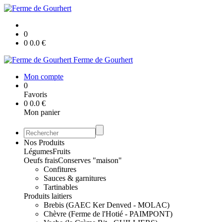
0
0
0.0
€
Ferme de Gourhert
Mon compte
0
Favoris
0
0.0
€
Mon panier
Nos Produits
Légumes
Fruits
Oeufs frais
Conserves "maison"
Confitures
Sauces & garnitures
Tartinables
Produits laitiers
Brebis (GAEC Ker Denved - MOLAC)
Chèvre (Ferme de l'Hotié - PAIMPONT)