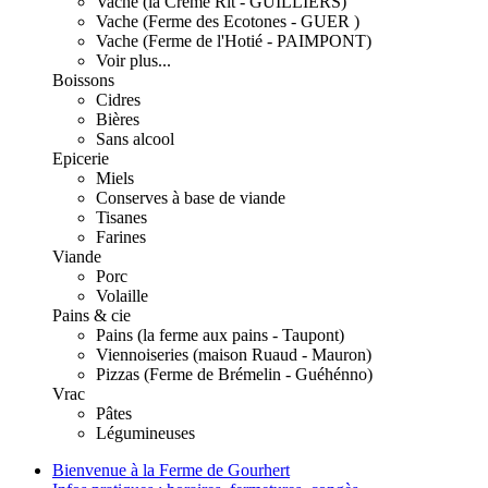
Vache (la Crème Rit - GUILLIERS)
Vache (Ferme des Ecotones - GUER )
Vache (Ferme de l'Hotié - PAIMPONT)
Voir plus...
Boissons
Cidres
Bières
Sans alcool
Epicerie
Miels
Conserves à base de viande
Tisanes
Farines
Viande
Porc
Volaille
Pains & cie
Pains (la ferme aux pains - Taupont)
Viennoiseries (maison Ruaud - Mauron)
Pizzas (Ferme de Brémelin - Guéhénno)
Vrac
Pâtes
Légumineuses
Bienvenue à la Ferme de Gourhert