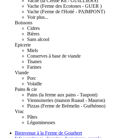
Vache (la Crème Rit - GUILLIERS)
Vache (Ferme des Ecotones - GUER )
Vache (Ferme de l'Hotié - PAIMPONT)
Voir plus...
Boissons
Cidres
Bières
Sans alcool
Epicerie
Miels
Conserves à base de viande
Tisanes
Farines
Viande
Porc
Volaille
Pains & cie
Pains (la ferme aux pains - Taupont)
Viennoiseries (maison Ruaud - Mauron)
Pizzas (Ferme de Brémelin - Guéhénno)
Vrac
Pâtes
Légumineuses
Bienvenue à la Ferme de Gourhert