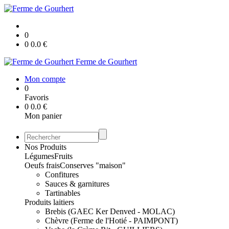
0
0
0.0
€
Ferme de Gourhert
Mon compte
0
Favoris
0
0.0
€
Mon panier
Nos Produits
Légumes
Fruits
Oeufs frais
Conserves "maison"
Confitures
Sauces & garnitures
Tartinables
Produits laitiers
Brebis (GAEC Ker Denved - MOLAC)
Chèvre (Ferme de l'Hotié - PAIMPONT)