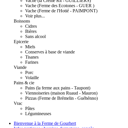
Vache (la Crème Rit - GUILLIERS)
Vache (Ferme des Ecotones - GUER )
Vache (Ferme de l'Hotié - PAIMPONT)
Voir plus...
Boissons
Cidres
Bières
Sans alcool
Epicerie
Miels
Conserves à base de viande
Tisanes
Farines
Viande
Porc
Volaille
Pains & cie
Pains (la ferme aux pains - Taupont)
Viennoiseries (maison Ruaud - Mauron)
Pizzas (Ferme de Brémelin - Guéhénno)
Vrac
Pâtes
Légumineuses
Bienvenue à la Ferme de Gourhert