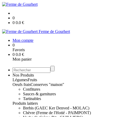
0
0
0.0
€
Ferme de Gourhert
Mon compte
0
Favoris
0
0.0
€
Mon panier
Nos Produits
Légumes
Fruits
Oeufs frais
Conserves "maison"
Confitures
Sauces & garnitures
Tartinables
Produits laitiers
Brebis (GAEC Ker Denved - MOLAC)
Chèvre (Ferme de l'Hotié - PAIMPONT)