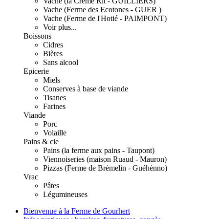
Vache (la Crème Rit - GUILLIERS)
Vache (Ferme des Ecotones - GUER )
Vache (Ferme de l'Hotié - PAIMPONT)
Voir plus...
Boissons
Cidres
Bières
Sans alcool
Epicerie
Miels
Conserves à base de viande
Tisanes
Farines
Viande
Porc
Volaille
Pains & cie
Pains (la ferme aux pains - Taupont)
Viennoiseries (maison Ruaud - Mauron)
Pizzas (Ferme de Brémelin - Guéhénno)
Vrac
Pâtes
Légumineuses
Bienvenue à la Ferme de Gourhert