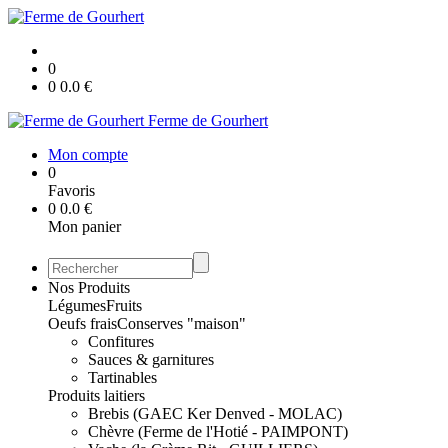
0
0
0.0
€
Ferme de Gourhert
Mon compte
0
Favoris
0
0.0
€
Mon panier
Nos Produits
Légumes
Fruits
Oeufs frais
Conserves "maison"
Confitures
Sauces & garnitures
Tartinables
Produits laitiers
Brebis (GAEC Ker Denved - MOLAC)
Chèvre (Ferme de l'Hotié - PAIMPONT)