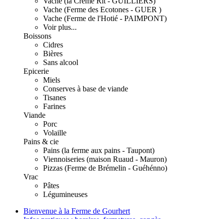
Vache (la Crème Rit - GUILLIERS)
Vache (Ferme des Ecotones - GUER )
Vache (Ferme de l'Hotié - PAIMPONT)
Voir plus...
Boissons
Cidres
Bières
Sans alcool
Epicerie
Miels
Conserves à base de viande
Tisanes
Farines
Viande
Porc
Volaille
Pains & cie
Pains (la ferme aux pains - Taupont)
Viennoiseries (maison Ruaud - Mauron)
Pizzas (Ferme de Brémelin - Guéhénno)
Vrac
Pâtes
Légumineuses
Bienvenue à la Ferme de Gourhert