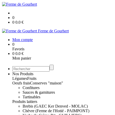
0
0
0.0
€
Ferme de Gourhert
Mon compte
0
Favoris
0
0.0
€
Mon panier
Nos Produits
Légumes
Fruits
Oeufs frais
Conserves "maison"
Confitures
Sauces & garnitures
Tartinables
Produits laitiers
Brebis (GAEC Ker Denved - MOLAC)
Chèvre (Ferme de l'Hotié - PAIMPONT)