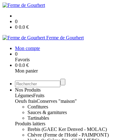
0
0
0.0
€
Ferme de Gourhert
Mon compte
0
Favoris
0
0.0
€
Mon panier
Nos Produits
Légumes
Fruits
Oeufs frais
Conserves "maison"
Confitures
Sauces & garnitures
Tartinables
Produits laitiers
Brebis (GAEC Ker Denved - MOLAC)
Chèvre (Ferme de l'Hotié - PAIMPONT)