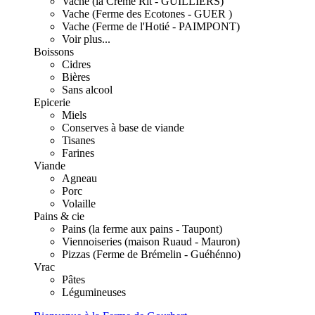
Vache (la Crème Rit - GUILLIERS)
Vache (Ferme des Ecotones - GUER )
Vache (Ferme de l'Hotié - PAIMPONT)
Voir plus...
Boissons
Cidres
Bières
Sans alcool
Epicerie
Miels
Conserves à base de viande
Tisanes
Farines
Viande
Agneau
Porc
Volaille
Pains & cie
Pains (la ferme aux pains - Taupont)
Viennoiseries (maison Ruaud - Mauron)
Pizzas (Ferme de Brémelin - Guéhénno)
Vrac
Pâtes
Légumineuses