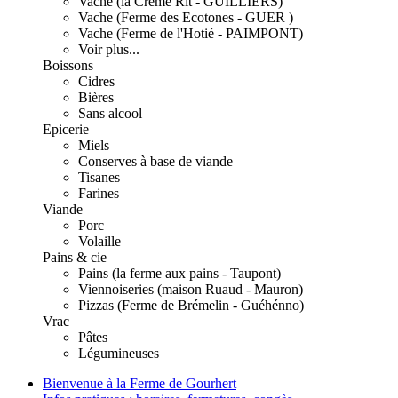
Vache (la Crème Rit - GUILLIERS)
Vache (Ferme des Ecotones - GUER )
Vache (Ferme de l'Hotié - PAIMPONT)
Voir plus...
Boissons
Cidres
Bières
Sans alcool
Epicerie
Miels
Conserves à base de viande
Tisanes
Farines
Viande
Porc
Volaille
Pains & cie
Pains (la ferme aux pains - Taupont)
Viennoiseries (maison Ruaud - Mauron)
Pizzas (Ferme de Brémelin - Guéhénno)
Vrac
Pâtes
Légumineuses
Bienvenue à la Ferme de Gourhert