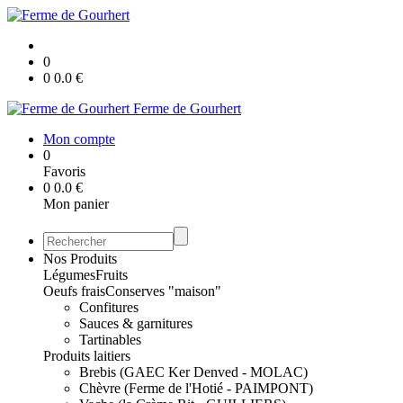
0
0
0.0
€
Ferme de Gourhert
Mon compte
0
Favoris
0
0.0
€
Mon panier
Nos Produits
Légumes
Fruits
Oeufs frais
Conserves "maison"
Confitures
Sauces & garnitures
Tartinables
Produits laitiers
Brebis (GAEC Ker Denved - MOLAC)
Chèvre (Ferme de l'Hotié - PAIMPONT)