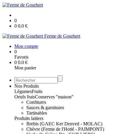
0
0
0.0
€
Ferme de Gourhert
Mon compte
0
Favoris
0
0.0
€
Mon panier
Nos Produits
Légumes
Fruits
Oeufs frais
Conserves "maison"
Confitures
Sauces & garnitures
Tartinables
Produits laitiers
Brebis (GAEC Ker Denved - MOLAC)
Chèvre (Ferme de l'Hotié - PAIMPONT)