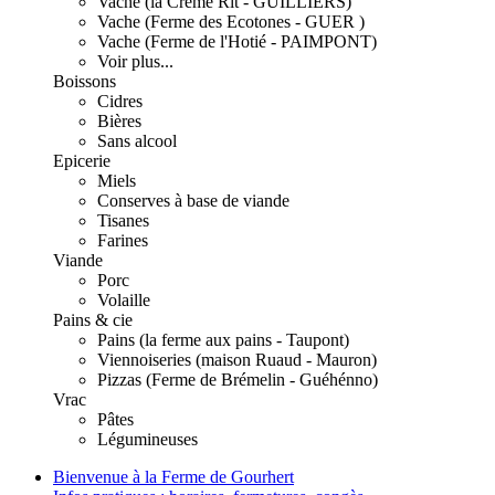
Vache (la Crème Rit - GUILLIERS)
Vache (Ferme des Ecotones - GUER )
Vache (Ferme de l'Hotié - PAIMPONT)
Voir plus...
Boissons
Cidres
Bières
Sans alcool
Epicerie
Miels
Conserves à base de viande
Tisanes
Farines
Viande
Porc
Volaille
Pains & cie
Pains (la ferme aux pains - Taupont)
Viennoiseries (maison Ruaud - Mauron)
Pizzas (Ferme de Brémelin - Guéhénno)
Vrac
Pâtes
Légumineuses
Bienvenue à la Ferme de Gourhert