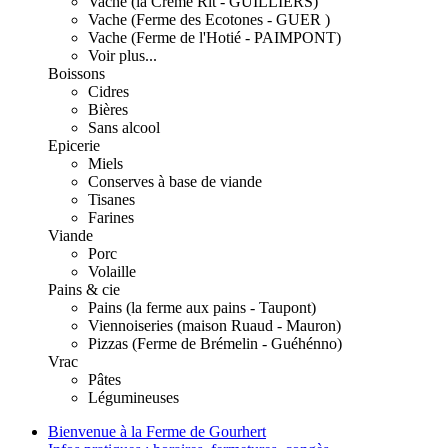
Vache (la Crème Rit - GUILLIERS)
Vache (Ferme des Ecotones - GUER )
Vache (Ferme de l'Hotié - PAIMPONT)
Voir plus...
Boissons
Cidres
Bières
Sans alcool
Epicerie
Miels
Conserves à base de viande
Tisanes
Farines
Viande
Porc
Volaille
Pains & cie
Pains (la ferme aux pains - Taupont)
Viennoiseries (maison Ruaud - Mauron)
Pizzas (Ferme de Brémelin - Guéhénno)
Vrac
Pâtes
Légumineuses
Bienvenue à la Ferme de Gourhert