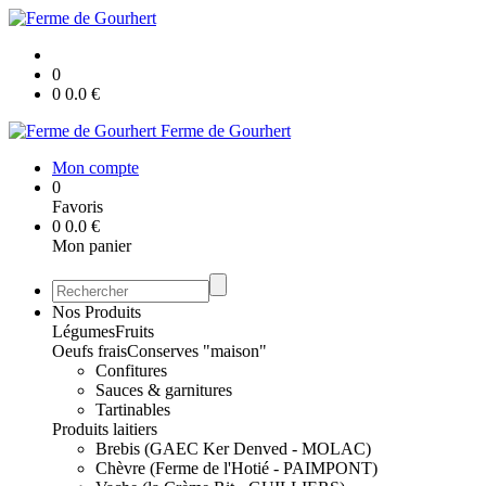
0
0
0.0
€
Ferme de Gourhert
Mon compte
0
Favoris
0
0.0
€
Mon panier
Nos Produits
Légumes
Fruits
Oeufs frais
Conserves "maison"
Confitures
Sauces & garnitures
Tartinables
Produits laitiers
Brebis (GAEC Ker Denved - MOLAC)
Chèvre (Ferme de l'Hotié - PAIMPONT)